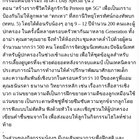
กรรมแคมป์ธรรมะวัยใส-1 Day Special รุ่น 2
ตอน “สร้างรากชีวิตให้ลูกรักวัย Preteen ยุค 5G” เพื่อเป็นเกราะ
ป้องกันไม่ให้ลูกพลาด “ตกเหว” ที่สถานีวิทยุโทรทัศน์กองทัพบก
(ททบ. 5) โดยได้ต้อนรับน้องๆ อายุ 9 – 12 ปีจำนวน 200 คนและผู้
ปกครอง ในครั้งนี้หลายครอบครัวพากันมาหลาย Generation ทั้ง
อาม่า คุณตาคุณยาย จึงทำให้ห้องประชุมคลาคล่ำไปด้วยผู้คน
จำนวนมากกว่า 500 คน โดยมีการจัดปฐมนิเทศและปัจฉิมนิเทศ
สำหรับผู้ปกครองในช่วงเช้าและบ่าย เพื่อให้ชุดข้อมูลสำหรับ
การเลี้ยงดูบุตรที่จะช่วยต่อยอดหลังจากจบแคมป์ เป็นเทคนิคจาก
ประสบการณ์ในการทำงานให้คำปรึกษาพัฒนาศักยภาพเด็ก
และความสัมพันธ์เชิงบวกในครอบครัวกว่า 10 ปีของครูพี่แอม
คุณธนันรดา ธนานาถ วิทยากรหลัก เช่น เรื่องการสื่อสารเชิง
บวก แว่นขยายความดีเป็นการฝึกขยายความดีของลูกเหมือนใช้
แว่นขยาย เป็นกระดาษทิชชู่ที่ช่วยซึมซับความทุกข์จากลูกโดย
การฟังแบบไม่ตัดสิน ฟังด้วยหัวใจ และเชิญชวนให้ผู้ปกครอง
เขียนคำชื่นชมจากใจ เพื่อส่งมอบให้ลูกในกิจกรรมไฮไลท์ช่วง
ท้าย
.
ในส่วนของกิจกรรมน้องๆ มีเกมสันทนาการเพื่อฝึกสติ และ