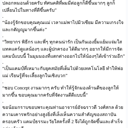
ปลอกหมอนด้วยครับ ทัศนคติที่ผมมีต่อลูกก็ดีขึ้นมากๆ ลูกก็
เปลี่ยนไปในทางที่ดีขึ้นครับ”
.
“น้องรู้จักขอบคุณคุณแม่ เวลาแม่พาไปมิวเซียม มีความเกรงใจ
และกตัญญูมากขึ้นค่ะ”
.
“วิทยากร พิธีกร และพี่ๆ ทุกคนน่ารัก เป็นกันเองยิ้มแย้มแจ่มใส
แทคแคร์ดูแลน้องๆ และผู้ปกครอง ได้ดีมากๆ อยากให้มีการจัด
แคมป์แบบนี้ ในมุมมองที่แตกต่างออกไปให้น้องๆได้เข้าร่วมอีก”
.
“เป็นแคมป์ที่เหมาะกับยุคสมัยที่เต็มไปด้วยเทคโนโลยี ทำให้พ่อ
แม่ เรียนรู้ที่จะเลี้ยงลูกในเชิงบวก”
.
“ชอบ Concept งานมากๆ ครับ ทำให้รู้จักมองด้านดีของลูกให้
มากขึ้น ขอบคุณมากครับที่จัดงานดีดีแบบนี้”
.
ขอน้อมกราบขอบพระคุณท่านอาจารย์อัจฉราวดี วงศ์สกล ด้วย
ความเคารพรักอย่างสูงยิ่งที่เล็งเห็นความสำคัญของสถาบัน
ครอบครัว แคมป์ธรรมะวัยใสครั้งที่ 2 จึงได้ถูกจัดขึ้นและสำเร็จ