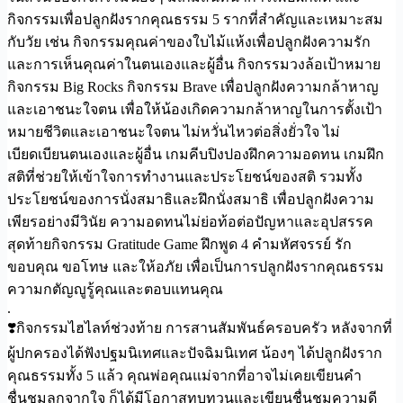
กิจกรรมเพื่อปลูกฝังรากคุณธรรม 5 รากที่สำคัญและเหมาะสม
กับวัย เช่น กิจกรรมคุณค่าของใบไม้แห้งเพื่อปลูกฝังความรัก
และการเห็นคุณค่าในตนเองและผู้อื่น กิจกรรมวงล้อเป้าหมาย
กิจกรรม Big Rocks กิจกรรม Brave เพื่อปลูกฝังความกล้าหาญ
และเอาชนะใจตน เพื่อให้น้องเกิดความกล้าหาญในการตั้งเป้า
หมายชีวิตและเอาชนะใจตน ไม่หวั่นไหวต่อสิ่งยั่วใจ ไม่
เบียดเบียนตนเองและผู้อื่น เกมคีบปิงปองฝึกความอดทน เกมฝึก
สติที่ช่วยให้เข้าใจการทำงานและประโยชน์ของสติ รวมทั้ง
ประโยชน์ของการนั่งสมาธิและฝึกนั่งสมาธิ เพื่อปลูกฝังความ
เพียรอย่างมีวินัย ความอดทนไม่ย่อท้อต่อปัญหาและอุปสรรค
สุดท้ายกิจกรรม Gratitude Game ฝึกพูด 4 คำมหัศจรรย์ รัก
ขอบคุณ ขอโทษ และให้อภัย เพื่อเป็นการปลูกฝังรากคุณธรรม
ความกตัญญูรู้คุณและตอบแทนคุณ
.
❣️กิจกรรมไฮไลท์ช่วงท้าย การสานสัมพันธ์ครอบครัว หลังจากที่
ผู้ปกครองได้ฟังปฐมนิเทศและปัจฉิมนิเทศ น้องๆ ได้ปลูกฝังราก
คุณธรรมทั้ง 5 แล้ว คุณพ่อคุณแม่จากที่อาจไม่เคยเขียนคำ
ชื่นชมลูกจากใจ ก็ได้มีโอกาสทบทวนและเขียนชื่นชมความดี